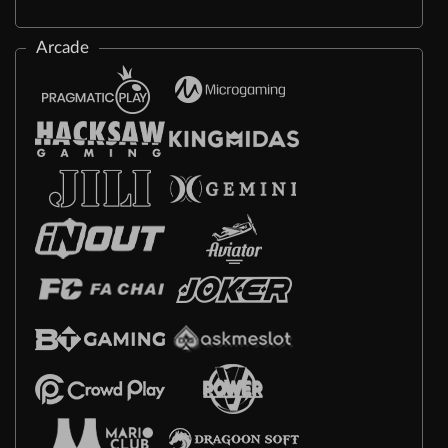
Arcade