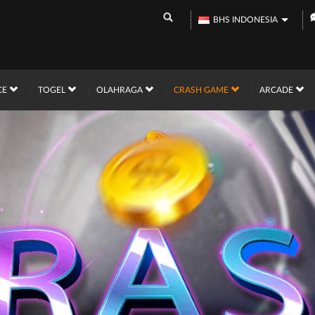
BHS INDONESIA
CE
TOGEL
OLAHRAGA
CRASH GAME
ARCADE