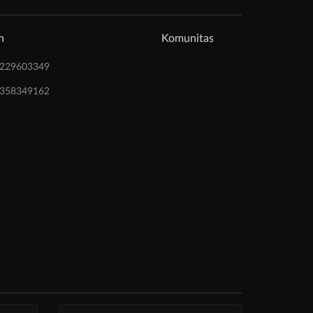
n
Komunitas
229603349
358349162