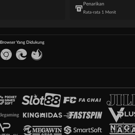
Penarikan
Rata-rata 1 Menit
Browser Yang Didukung