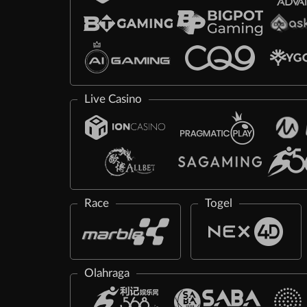
Live Casino
Race
Togel
Olahraga