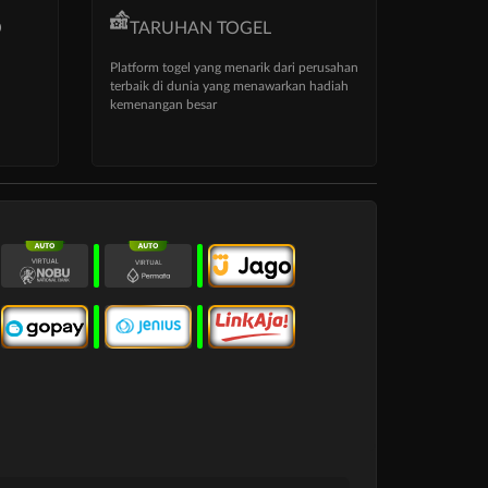
O
TARUHAN TOGEL
Platform togel yang menarik dari perusahan
terbaik di dunia yang menawarkan hadiah
kemenangan besar