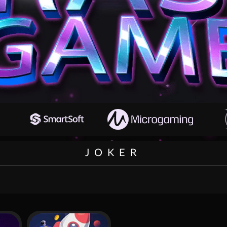
JOKER