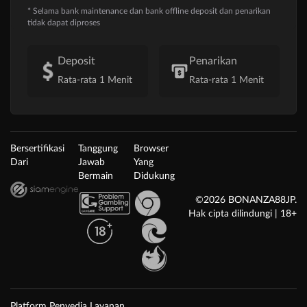
* Selama bank maintenance dan bank offline deposit dan penarikan
tidak dapat diproses
Deposit
Penarikan
Rata-rata 1 Menit
Rata-rata 1 Menit
Bersertifikasi
Tanggung
Browser
Dari
Jawab
Yang
Bermain
Didukung
©2026 BONANZA88JP.
Hak cipta dilindungi | 18+
Platform Penyedia Layanan