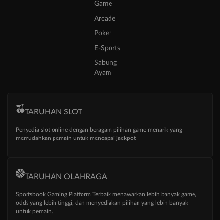
Game
Arcade
Poker
E-Sports
Sabung
Ayam
TARUHAN SLOT
Penyedia slot online dengan beragam pilihan game menarik yang
memudahkan pemain untuk mencapai jackpot
TARUHAN OLAHRAGA
Sportsbook Gaming Platform Terbaik menawarkan lebih banyak game,
odds yang lebih tinggi, dan menyediakan pilihan yang lebih banyak
untuk pemain.