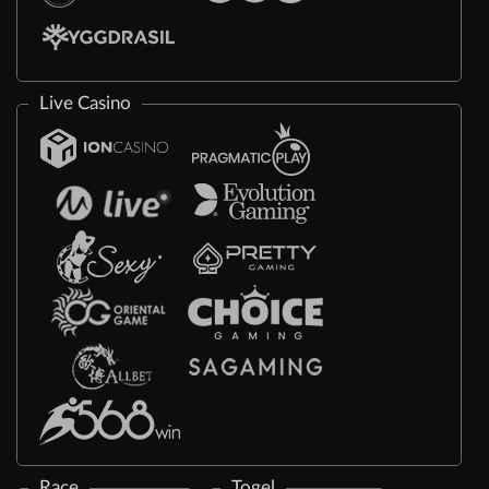
Live Casino
Race
Togel