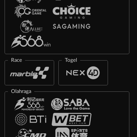
Race
Togel
Olahraga