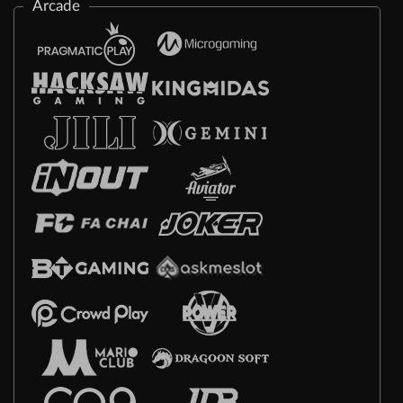
Arcade