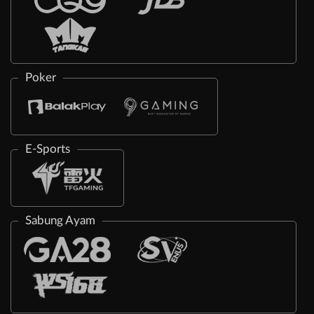
Poker
E-Sports
Sabung Ayam