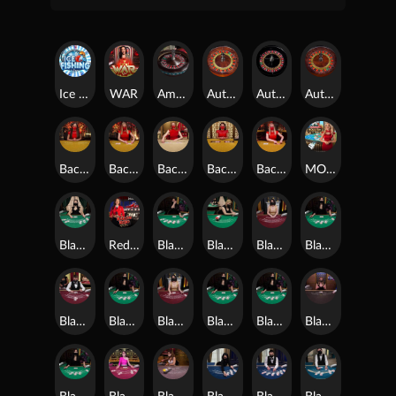
Ice Fishing
WAR
American_Roulette
Auto_Roulette
Auto_Roulette_La_Partage
Auto_Roulette_VIP
Baccarat_A
Baccarat_B
Baccarat_C
Baccarat_Control_Squeeze
Baccarat_Squeeze
MONOPOLY Roll'em
Blackjack_B
Red Baron RNG
Blackjack_C
Blackjack_D
Blackjack_Diamond_VIP
Blackjack_E
Blackjack_Fortune_VIP
Blackjack_G
Blackjack_Grand_VIP
Blackjack_H
Blackjack_I
Blackjack_Infinite