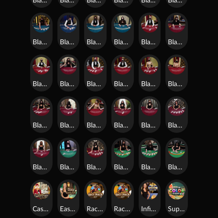
Blackjack_J
Blackjack_Party
Blackjack_Platinum_VIP
Blackjack_Silver_1
Blackjack_Silver_2
Blackjack_Silver_3
Blackjack_Silver_4
Blackjack_Silver_5
Blackjack_Silver_6
Blackjack_Silver_7
Blackjack_VIP_A
Blackjack_VIP_Alpha
Blackjack_VIP_B
Blackjack_VIP_Beta
Blackjack_VIP_C
Blackjack_VIP_D
Blackjack_VIP_E
Blackjack_VIP_G
Blackjack_VIP_Gamma
Blackjack_VIP_H
Blackjack_VIP_I
Blackjack_VIP_L
Blackjack_VIP_M
Blackjack_VIP_N
Blackjack_VIP_Q
Blackjack_VIP_x
Blackjack_VIP_Z
Blackjack_White_A
Blackjack_White_B
Blackjack_White_C
Cash or Crash
Easy Blackjack
Race Track
Race Track First Person
Infinite Bet Stacker Blackjack
Super Color Game