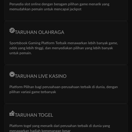
Penyedia slot online dengan beragam pilihan game menarik yang
memudahkan pemain untuk mencapai jackpot
TARUHAN OLAHRAGA
Sportsbook Gaming Platform Terbaik menawarkan lebih banyak game,
odds yang lebih tinggi, dan menyediakan pilihan yang lebih banyak
untuk pemain.
TARUHAN LIVE KASINO
Platform Pilihan bagi perusahaan-perusahaan terbaik di dunia, dengan
pilihan variasi game terbanyak
TARUHAN TOGEL
Platform togel yang menarik dari perusahan terbaik di dunia yang
menawarkan hadiah kemenangan besar