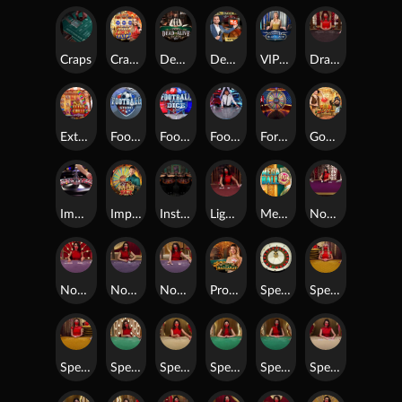
Craps
Crazy Coin Flip
Dead or Alive: Saloon
Deal or No Deal
VIP Always 6 Blackjack 1
Dragon_Tiger
Extra Chilli Epic Spin
Football Studio
Football Studio Dice
Football_Studio
Fortune_Wheel
Gonzo's Treasure Map
Immersive_Roulette
Imperial Quest
Instant_Roulette
Lightning_Baccarat
Mega Ball
No_Comm_Baccarat
No_Comm_Speed_Baccarat_A
No_Comm_Speed_Baccarat_B
No_Comm_Speed_Baccarat_C
Prosperity Tree Baccarat
Speed_Auto_Roulette
Speed_Baccarat_A
Speed_Baccarat_B
Speed_Baccarat_C
Speed_Baccarat_D
Speed_Baccarat_E
Speed_Baccarat_F
Speed_Baccarat_G