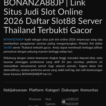
BONANZA88JP | Link
Situs Judi Slot Online
2026 Daftar Slot88 Server
Thailand Terbukti Gacor
BONANZA88JP
hadir sebagai situs judi slot online 2026 terpercaya yang siap
memberikan pengalaman taruhan paling menguntungkan. Melalui link daftar
Slot88
server Thailand terbukti gacor, Anda dapat menikmati berbagai pilihan
permainan dengan peluang maxwin tertinggi setiap hari.
Didukung dengan sistem keamanan tingkat tinggi, transaksi deposit kilat, serta
layanan pelanggan profesional yang aktif 24 jam nonstop, platform ini
memastikan kenyamanan penuh bagi seluruh pemain. Segera akses link
alternatifnya, rasakan performa server yang stabil anti-lag, dan raih kemenangan
besar bersama BONANZA88JP hari ini.
Kebijaksanaan
Platform
Kategori
Dukungan
Komunitas
Promosi
Hot
+628122
Games
9603349