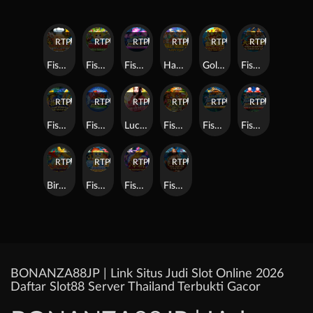
RTP
90%
RTP
98%
RTP
90%
RTP
86%
RTP
97%
RTP
94%
Fisherman's Wharf
Fish Hunter Insect Paradise
Fish Hunter 2 EX-Pro
Happy Fish 5
Golden Toad Fish Hunting
Fish Hunting: Da Sheng Nao Hai
RTP
92%
RTP
80%
RTP
90%
RTP
98%
RTP
81%
RTP
92%
Fish Hunting: Yao Qian Shu
Fish Hunter 2 EX-Novice
Lucky Wheel
Fish Hunter Monster Awaken
Fish Hunter 2 EX-Newbie
Fish Hunter 2 EX-My Club
RTP
89%
RTP
90%
RTP
88%
RTP
82%
Bird Paradise
Fish Hunter Spongebob
Fish Haiba
Fish Hunting: Li Kui Pi Yu
BONANZA88JP | Link Situs Judi Slot Online 2026
Daftar Slot88 Server Thailand Terbukti Gacor