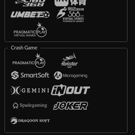
Crash Game