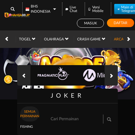
BHS
Live
Versi
Main di
Chat
Mobile
Telegra
INDONESIA
DAFTAR
MASUK
ACE
TOGEL
OLAHRAGA
CRASH GAME
ARCADE
JOKER
SEMUA
PERMAINAN
FISHING