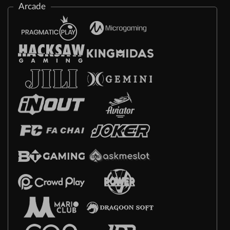
Arcade