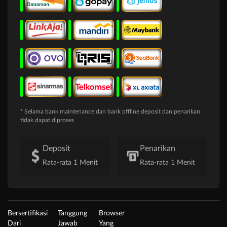
* Selama bank maintenance dan bank offline deposit dan penarikan
tidak dapat diproses
Deposit
Penarikan
Rata-rata 1 Menit
Rata-rata 1 Menit
Bersertifikasi
Tanggung
Browser
Dari
Jawab
Yang