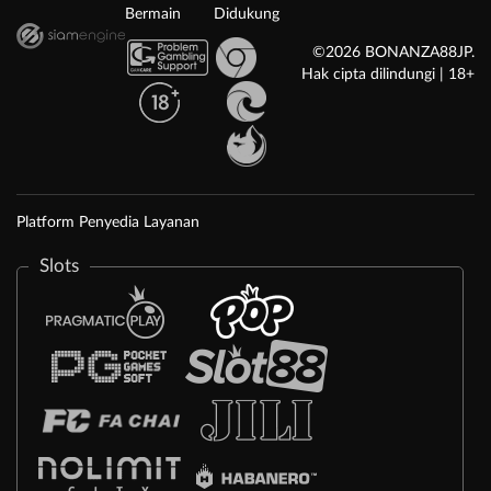
Bermain
Didukung
©2026 BONANZA88JP.
Hak cipta dilindungi | 18+
Platform Penyedia Layanan
Slots