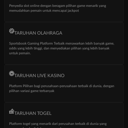
Penyedia slot online dengan beragam pilihan game menarik yang
memudahkan pemain untuk mencapai jackpot
TARUHAN OLAHRAGA
Sportsbook Gaming Platform Terbaik menawarkan lebih banyak game,
odds yang lebih tinggi, dan menyediakan pilihan yang lebih banyak
untuk pemain.
TARUHAN LIVE KASINO
Platform Pilihan bagi perusahaan-perusahaan terbaik di dunia, dengan
pilihan variasi game terbanyak
TARUHAN TOGEL
Platform togel yang menarik dari perusahan terbaik di dunia yang